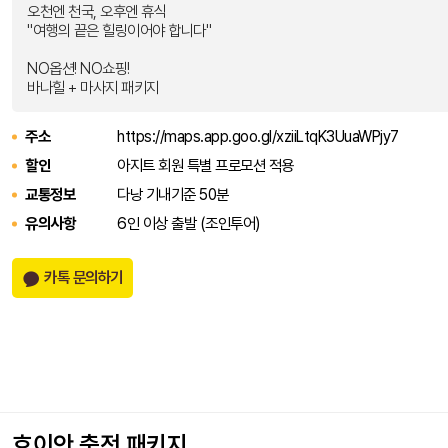
오천엔 천국, 오후엔 휴식
"여행의 끝은 힐링이어야 합니다"
NO옵션! NO쇼핑!
바나힐 + 마사지 패키지
주소
https://maps.app.goo.gl/xziiLtqK3UuaWPjy7
할인
아지트 회원 특별 프로모션 적용
교통정보
다낭 기내기준 50분
유의사항
6인 이상 출발 (조인투어)
카톡 문의하기
호이안 충전 패키지