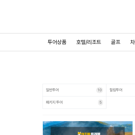
투어상품
호텔/리조트
골프
차
일반투어
10
힐링투어
패키지 투어
5