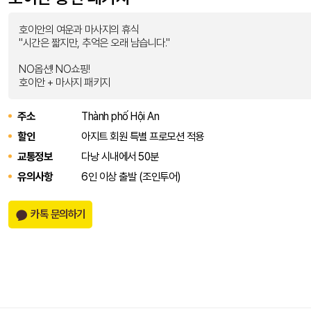
호이안의 여운과 마사지의 휴식
"시간은 짧지만, 추억은 오래 남습니다."
NO옵션! NO쇼핑!
호이안 + 마사지 패키지
주소
Thành phố Hội An
할인
아지트 회원 특별 프로모션 적용
교통정보
다낭 시내에서 50분
유의사항
6인 이상 출발 (조인투어)
카톡 문의하기