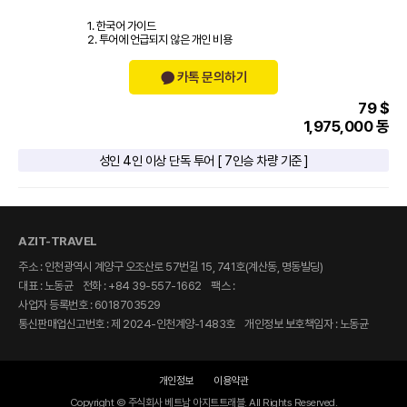
1. 한국어 가이드
2. 투어에 언급되지 않은 개인 비용
카톡 문의하기
79 $
1,975,000 동
성인 4인 이상 단독 투어 [ 7인승 차량 기준 ]
AZIT-TRAVEL
주소 : 인천광역시 계양구 오조산로 57번길 15, 741호(계산동, 명동빌딩)
대표 : 노동균
전화 : +84 39-557-1662
팩스 :
사업자 등록번호 : 6018703529
통신판매업신고번호 : 제 2024-인천계양-1483호
개인정보 보호책임자 : 노동균
개인정보
이용약관
Copyright © 주식회사 베트남 아지트트래블. All Rights Reserved.