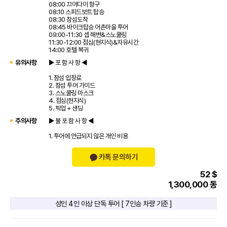
08:00 끄어다이 항구
08:10 스피드보트 탑승
08:30 참섬도착
08:45 바이크탑승 어촌마을 투어
09:00-11:30 셉 해변&스노쿨링
11:30-12:00 점심(현지식)&자유시간
14:00 호텔 복귀
유의사항
▶ 포 함 사 항 ◀
1. 참섬 입장료
2. 참섬 투어 가이드
3. 스노쿨링 마스크
4. 점심(현지식)
5. 픽업 + 샌딩
주의사항
▶ 불 포 함 사 항 ◀
1. 투어에 언급되지 않은 개인 비용
카톡 문의하기
52 $
1,300,000 동
성인 4인 이상 단독 투어 [ 7인승 차량 기준 ]