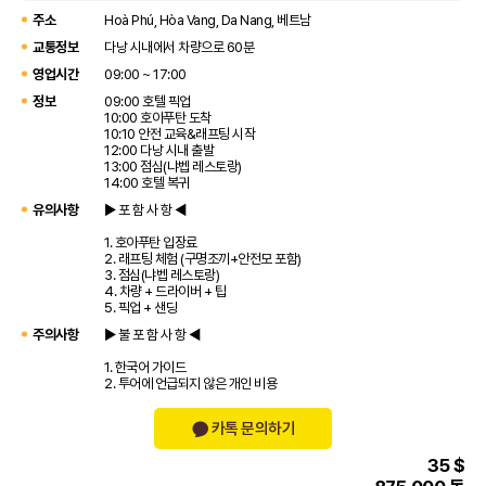
주소
Hoà Phú, Hòa Vang, Da Nang, 베트남
교통정보
다낭 시내에서 차량으로 60분
영업시간
09:00 ~ 17:00
정보
09:00 호텔 픽업
10:00 호아푸탄 도착
10:10 안전 교육&래프팅 시작
12:00 다낭 시내 출발
13:00 점심(냐벱 레스토랑)
14:00 호텔 복귀
유의사항
▶ 포 함 사 항 ◀
1. 호아푸탄 입장료
2. 래프팅 체험 (구명조끼+안전모 포함)
3. 점심(냐벱 레스토랑)
4. 차량 + 드라이버 + 팁
5. 픽업 + 샌딩
주의사항
▶ 불 포 함 사 항 ◀
1. 한국어 가이드
2. 투어에 언급되지 않은 개인 비용
카톡 문의하기
35 $