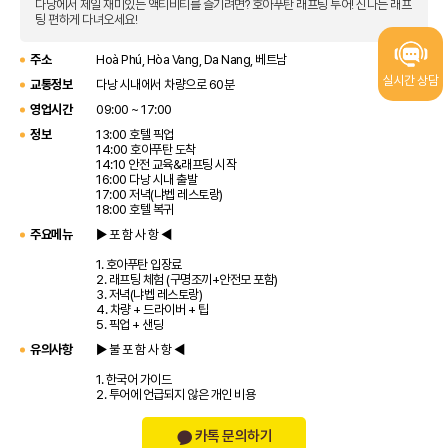
다낭에서 제일 재미있는 액티비티를 즐기려면? 호아푸탄 래프팅 투어! 신나는 래프
팅 편하게 다녀오세요!
주소
Hoà Phú, Hòa Vang, Da Nang, 베트남
실시간 상담
교통정보
다낭 시내에서 차량으로 60분
영업시간
09:00 ~ 17:00
정보
13:00 호텔 픽업
14:00 호아푸탄 도착
14:10 안전 교육&래프팅 시작
16:00 다낭 시내 출발
17:00 저녁(냐벱 레스토랑)
18:00 호텔 복귀
주요메뉴
▶ 포 함 사 항 ◀
1. 호아푸탄 입장료
2. 래프팅 체험 (구명조끼+안전모 포함)
3. 저녁(냐벱 레스토랑)
4. 차량 + 드라이버 + 팁
5. 픽업 + 샌딩
유의사항
▶ 불 포 함 사 항 ◀
1. 한국어 가이드
2. 투어에 언급되지 않은 개인 비용
카톡 문의하기