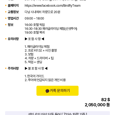
홈페이지
https://www.facebook.com/BirdflyTeam
교통정보
다낭 시내에서 차량으로 20분
영업시간
09:00 ~ 18:00
정보
16:00 호텔 픽업
16:30-18:30 패러글라이딩 체험(선셋투어)
19:00 호텔 복귀
유의사항
▶ 포 함 사 항 ◀
1. 패러글라이딩 체험
2. 프로 비디오 + 사진 촬영
3. 보험
4. 차량 + 드라이버 + 팁
5. 픽업 + 샌딩
주의사항
▶ 불 포 함 사 항 ◀
1. 한국어 가이드
2. 투어에 언급되지 않은 개인 비용
카톡 문의하기
82 $
2,050,000 동
성인 4인 이상 단독 투어 [ 7인승 차량 기준 ]