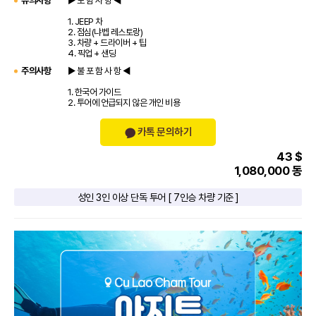
유의사항
▶ 포 함 사 항 ◀
1. JEEP 차
2. 점심(냐벱 레스토랑)
3. 차량 + 드라이버 + 팁
4. 픽업 + 샌딩
주의사항
▶ 불 포 함 사 항 ◀
1. 한국어 가이드
2. 투어에 언급되지 않은 개인 비용
카톡 문의하기
43 $
1,080,000 동
성인 3인 이상 단독 투어 [ 7인승 차량 기준 ]