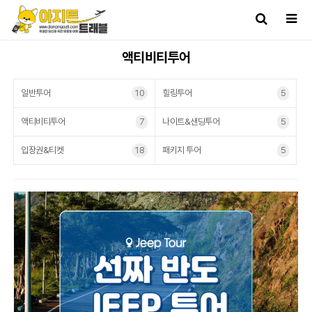
액티비티투어
일반투어
10
힐링투어
5
액티비티투어
7
나이트&샌딩투어
5
입장권&티켓
18
패키지 투어
5