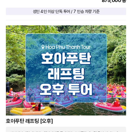
875,000 동
성인 4인 이상 단독 투어 / 7 인승 차량 기준
호아푸탄 래프팅 [오후]