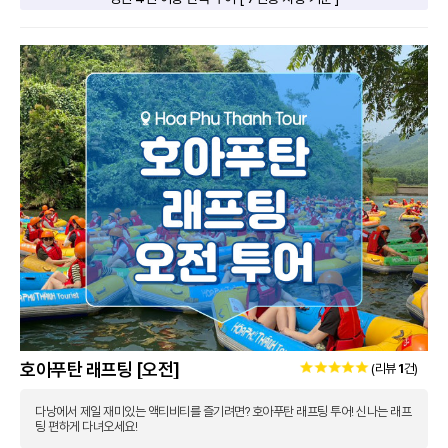
호아푸탄 래프팅 [오전]
(리뷰
1
건)
다낭에서 제일 재미있는 액티비티를 즐기려면? 호아푸탄 래프팅 투어! 신나는 래프
팅 편하게 다녀오세요!