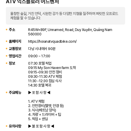
ATV 익스플로러 어드벤처
울창한 숲길, 거친 언덕, 시원한 강가 등 다양한 지형을 질주하며 짜릿한 오프로드
체험을 할 수 있습니다.
주소
R45W+89F, Unnamed, Road, Duy Xuyên, Quảng Nam
560000
홈페이지
https://hoianatvquadbike.com/
교통정보
다낭 시내에서 90분
영업시간
09:00 ~ 17:00
정보
07:30 호텔 픽업
09:15 My Son Haven farm 도착
09:15-09:30 안전 정비
09:30-11:30 ATV 체험
11:30 -12:30 점심 식사
14:30 호텔 복귀
주요메뉴
▶ 포 함 사 항 ◀
1. ATV 체험
2. 안전장비(헬멧, 안경 등)
3. 식사(베트남 양식)
4. 차량 + 드라이버 + 팁
5. 픽업 + 샌딩
유의사항
▶ 불 포 함 사 항 ◀