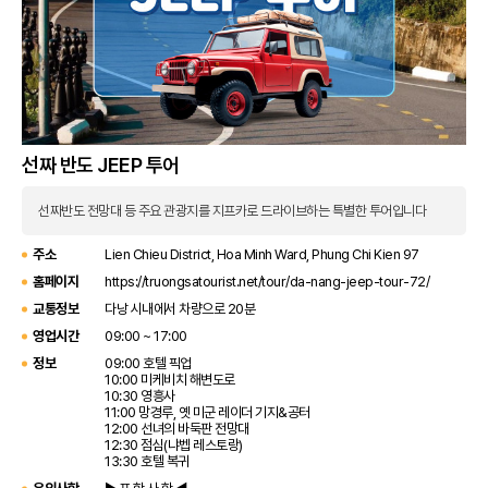
선짜 반도 JEEP 투어
선짜반도 전망대 등 주요 관광지를 지프카로 드라이브하는 특별한 투어입니다
주소
Lien Chieu District, Hoa Minh Ward, Phung Chi Kien 97
홈페이지
https://truongsatourist.net/tour/da-nang-jeep-tour-72/
교통정보
다낭 시내에서 차량으로 20분
영업시간
09:00 ~ 17:00
정보
09:00 호텔 픽업
10:00 미케비치 해변도로
10:30 영흥사
11:00 망경루, 옛 미군 레이더 기지&공터
12:00 선녀의 바둑판 전망대
12:30 점심(냐벱 레스토랑)
13:30 호텔 복귀