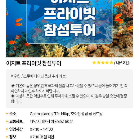
아지트 프라이빗 참섬투어
(리뷰
2
건)
씨워킹 / 스쿠버 다이빙 옵션 추가 가능!
◈ 기온이 높은 경우 간혹 해파리 물림 사고가 있을 수 있으니 물에 들어 가기 전 꼭
확인하시고 입수 하시기 바랍니다.
◈ 예상치 못한 악천후로 인해 투어가 취소될 수 있으며, 이 경우 당일 오전에 결정
됩니다.
주소
Cham Islands, Tân Hiệp, 호이안 꽝남 성 베트남
교통정보
다낭 시내에서 차량으로 50분
영업시간
07:10 ~ 14:00
정보
07:10 호텔 픽업