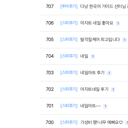
707
[투어후기]
다낭 한국어 가이드 선미님
706
[스파후기]
아지트 네일 좋아요
1
705
[스파후기]
발각질케어 최고입니다
1
704
[스파후기]
네일
1
703
[스파후기]
네일아트 후기
1
702
[스파후기]
아지트네일 후기
1
701
[스파후기]
네일아트~~
1
700
[스파후기]
가성비 짱! 너무 예뻐요♡
1