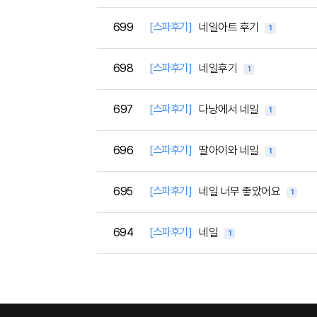
699
[스파후기]
네일아트 후기
1
698
[스파후기]
네일후기
1
697
[스파후기]
다낭에서 네일
1
696
[스파후기]
딸아이와 네일
1
695
[스파후기]
네일 너무 좋았어요
1
694
[스파후기]
네일
1
다음
맨끝