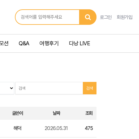
로그인
회원가입
모션
Q&A
여행후기
다낭 LIVE
글쓴이
날짜
조회
해덕
2026.05.31
475