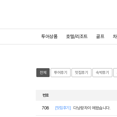
투어상품
호텔/리조트
골프
차
전체
투어후기
맛집후기
숙박후기
번호
708
[맛집후기]
다낭랑차이 에왔습니다.