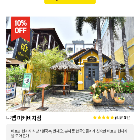
냐벱 미케비치점
(리뷰
3
건)
베트남 현지식 식당 / 쌀국수, 반쎄오, 분짜 등 한국인들에게 친숙한 베트남 현지식
을 모아 판매