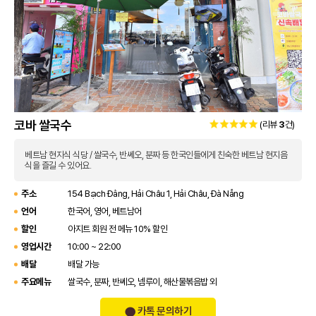
코바 쌀국수
(리뷰
3
건)
베트남 현지식 식당 / 쌀국수, 반쎄오, 분짜 등 한국인들에게 친숙한 베트남 현지음
식을 즐길 수 있어요.
주소
154 Bạch Đằng, Hải Châu 1, Hải Châu, Đà Nẵng
언어
한국어, 영어, 베트남어
할인
아지트 회원 전 메뉴 10% 할인
영업시간
10:00 ~ 22:00
배달
배달 가능
주요메뉴
쌀국수, 분짜, 반쎄오, 넴루이, 해산물볶음밥 외
카톡 문의하기