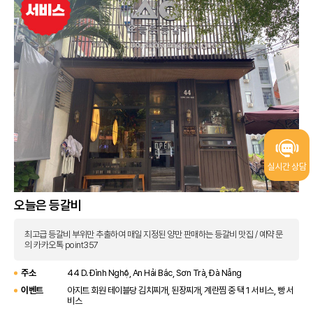
실시간 상담
오늘은 등갈비
최고급 등갈비 부위만 추출하여 매일 지정된 양만 판매하는 등갈비 맛집 / 예약 문
의 카카오톡 point357
주소
44 D. Đình Nghệ, An Hải Bắc, Sơn Trà, Đà Nẵng
이벤트
아지트 회원 테이블당 김치찌개, 된장찌개, 계란찜 중 택 1 서비스, 빵 서
비스