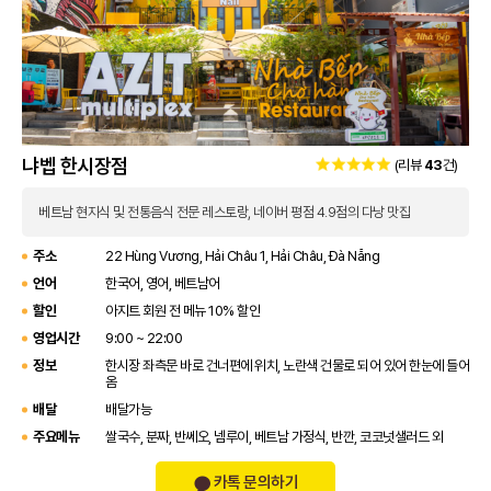
냐벱 한시장점
(리뷰
43
건)
베트남 현지식 및 전통음식 전문 레스토랑, 네이버 평점 4.9점의 다낭 맛집
주소
22 Hùng Vương, Hải Châu 1, Hải Châu, Đà Nẵng
언어
한국어, 영어, 베트남어
할인
아지트 회원 전 메뉴 10% 할인
영업시간
9:00 ~ 22:00
정보
한시장 좌측문 바로 건너편에 위치, 노란색 건물로 되어 있어 한눈에 들어
옴
배달
배달가능
주요메뉴
쌀국수, 분짜, 반쎄오, 넴루이, 베트남 가정식, 반깐, 코코넛샐러드 외
카톡 문의하기