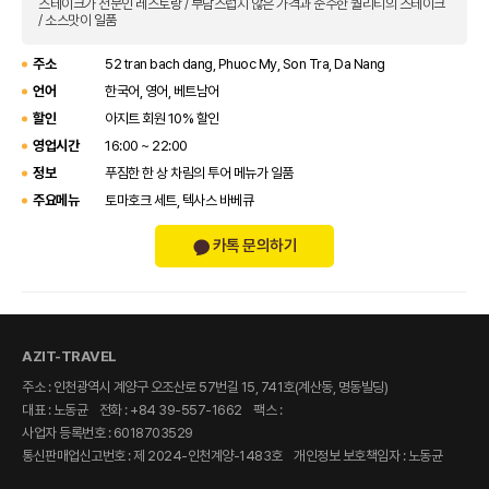
스테이크가 전문인 레스토랑 / 부담스럽지 않은 가격과 준수한 퀄리티의 스테이크
/ 소스맛이 일품
주소
52 tran bach dang, Phuoc My, Son Tra, Da Nang
언어
한국어, 영어, 베트남어
할인
아지트 회원 10% 할인
영업시간
16:00 ~ 22:00
정보
푸짐한 한 상 차림의 투어 메뉴가 일품
주요메뉴
토마호크 세트, 텍사스 바베큐
카톡 문의하기
AZIT-TRAVEL
주소 : 인천광역시 계양구 오조산로 57번길 15, 741호(계산동, 명동빌딩)
대표 : 노동균
전화 : +84 39-557-1662
팩스 :
사업자 등록번호 : 6018703529
통신판매업신고번호 : 제 2024-인천계양-1483호
개인정보 보호책임자 : 노동균