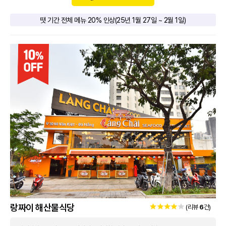
땟 기간 전체 메뉴 20% 인상(25년 1월 27일 ~ 2월 1일)
랑짜이 해산물식당
(리뷰
6
건)