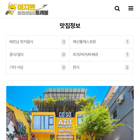
맛집정보
베트남 현지음식
3
해산물레스토랑
1
중식/일식
0
피자/버거/바베큐
1
기타 식당
0
한식
2