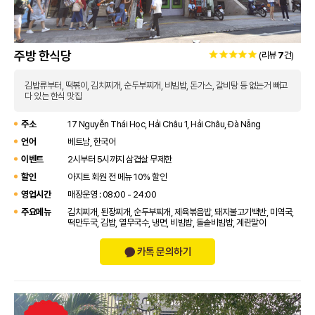
주방 한식당
(리뷰
7
건)
김밥류부터, 떡볶이, 김치찌개, 순두부찌개, 비빔밥, 돈가스, 갈비탕 등 없는거 빼고
다 있는 한식 맛집
주소
17 Nguyễn Thái Học, Hải Châu 1, Hải Châu, Đà Nẵng
언어
베트남, 한국어
이벤트
2시부터 5시까지 삼겹살 무제한
할인
아지트 회원 전 메뉴 10% 할인
영업시간
매장운영 : 08:00 - 24:00
주요메뉴
김치찌개, 된장찌개, 순두부찌개, 제육볶음밥, 돼지불고기백반, 미역국,
떡만두국, 김밥, 열무국수, 냉면, 비빔밥, 돌솥비빔밥, 계란말이
카톡 문의하기