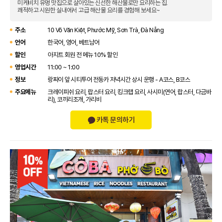
미케비치 유명 맛집으로 살아있는 신선한 해산물로만 요리하는 집.
쾌적하고 시원한 실내에서 고급 해산물 요리를 경험해 보세요~
주소
10 Võ Văn Kiệt, Phước Mỹ, Sơn Trà, Đà Nẵng
언어
한국어, 영어, 베트남어
할인
아지트 회원 전 메뉴 10% 할인
영업시간
11:00 ~ 1:00
정보
랑짜이 앞 시티투어 전동카 저녁시간 상시 운행 - A코스, B코스
주요메뉴
크레이피쉬 요리, 랍스터 요리, 킹크랩 요리, 사시미(연어, 랍스터, 다금바
리), 코끼리조개, 가리비
카톡 문의하기