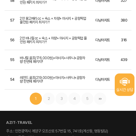
58
다낭아지트
327
인원 패키지 최저가 !!
2인 몽고메리 cc + 숙소 + 차량+ 마사지 + 공항픽업
57
다낭아지트
380
올인원 패키지 최저가 !!
2인 바나힐 cc + 숙소 + 차량+ 마사지 + 공항픽업 올
56
다낭아지트
316
인원 패키지 최저가 !!
바나힐 골프(176,000원)+마사지+사우나+공항차
55
다낭아지트
439
량 한번에 패키지!!
레전드 골프(219,000원)+마사지+사우나+공항차
54
다낭아지트
451
량 한번에 패키지!!
실시간 상담
1
2
3
4
5
AZIT-TRAVEL
주소 : 인천광역시 계양구 오조산로 57번길 15, 741호(계산동, 명동빌딩)