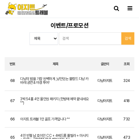
이벤트/프로모션
번호
제목
글쓴이
조회
다낭의 밤을 가장 완벽하게 ,낭만있는 물랑드 다낭 카
68
다낭아지트
324
바레 공연 & 야경 투어!
3박 54홀 4인 올인원 패키지 (한방에 예약 끝내세요
67
다낭아지트
418
^^)
66
아지트 트래블 1인 골프 가격입니다 ^^
다낭아지트
732
4인 빈펄 남 호이안 CC + 4베드룸 풀빌라 + 마사지
65
다낭아지트
473