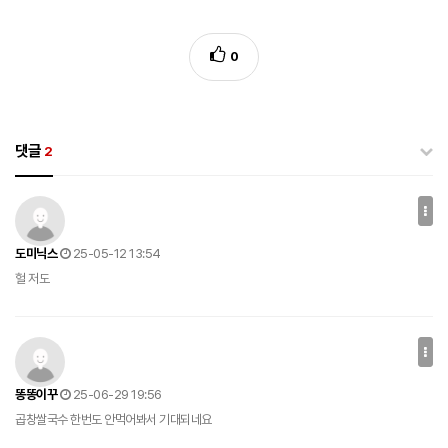
0
댓글
2
도미닉스
25-05-12 13:54
헐 저도
똥똥이꾸
25-06-29 19:56
곱창쌀국수 한번도 안먹어봐서 기대되네요