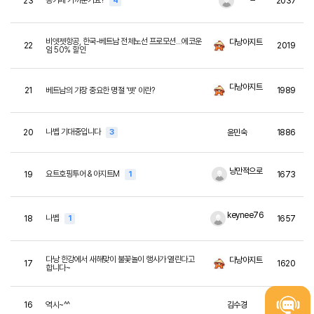
콩카페 가까운가요?
23
4
2037
비엣젯항공, 한국-베트남 전체노선 프로모션…에코운
다낭아지트
22
2019
임 50% 할인
다낭아지트
21
베트남의 가장 중요한 명절 '뗏' 이란?
1989
나벱 기대중입니다
20
3
윤민숙
1886
낭만적으로
요트호핑투어 & 아지트M
19
1
1673
keynee76
나벱
18
1
1657
다낭 한강에서 새해맞이 불꽃놀이 행사가 열린다고
다낭아지트
17
1620
합니다~
16
역시~^^
김수경
1619