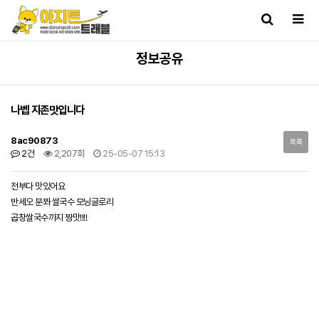
정보공유
나벱 지존맛입니다
8ac90873
목록
2건
2,207회
25-05-07 15:13
전부다 맛있어요
반세오 분쫘 쌀국수 모닝글로리
곱창쌀국수까지 짱맛!!!!