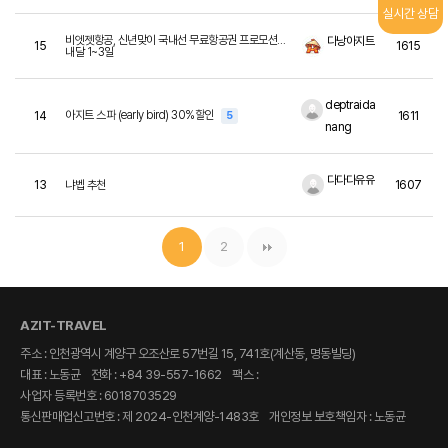
실시간 상담
비엣젯항공, 신년맞이 국내선 무료항공권 프로모션…
다낭아지트
15
1615
내달 1~3일
deptraida
아지트 스파 (early bird) 30%할인
14
5
1611
nang
다다다유유
13
냐벱 추천
1607
1
2
AZIT-TRAVEL
주소 : 인천광역시 계양구 오조산로 57번길 15, 741호(계산동, 명동빌딩)
대표 : 노동균
전화 : +84 39-557-1662
팩스 :
사업자 등록번호 : 6018703529
통신판매업신고번호 : 제 2024-인천계양-1483호
개인정보 보호책임자 : 노동균