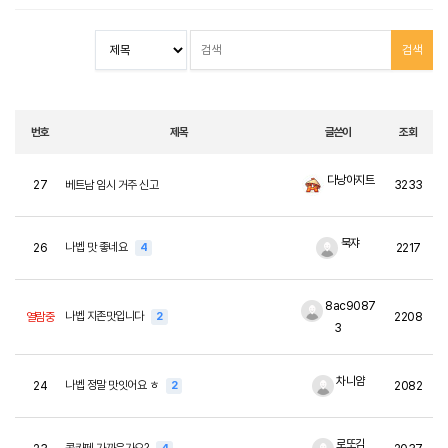
번호
제목
글쓴이
조회
다낭아지트
27
베트남 임시 거주 신고
3233
묵쟈
나벱 맛 좋네요
26
4
2217
8ac9087
나벱 지존맛입니다
열람중
2
2208
3
차니얌
나벱 정말 맛잇어요 ㅎ
24
2
2082
로또김